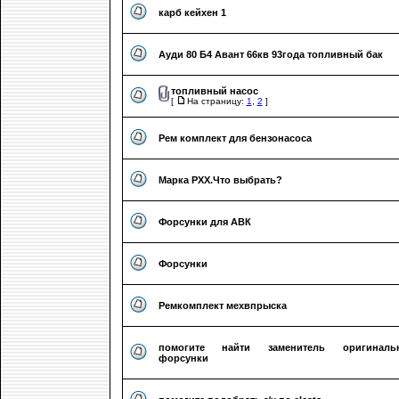
карб кейхен 1
Ауди 80 Б4 Авант 66кв 93года топливный бак
топливный насос
[
На страницу:
1
,
2
]
Рем комплект для бензонасоса
Марка РХХ.Что выбрать?
Форсунки для АВК
Форсунки
Ремкомплект мехвпрыска
помогите найти заменитель оригиналь
форсунки