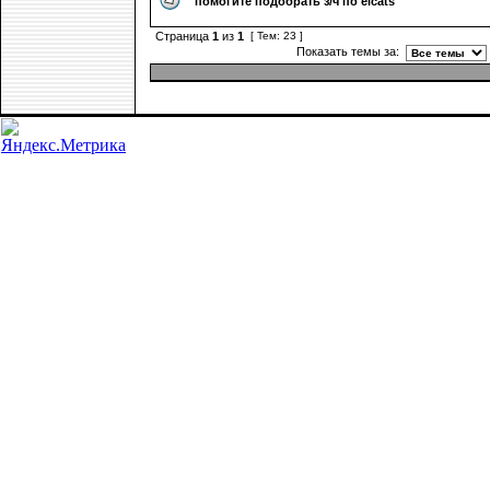
помогите подобрать з/ч по elcats
Страница
1
из
1
[ Тем: 23 ]
Показать темы за: