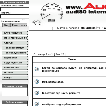
Для пользователей:
Имя пользователя:
Пароль:
Запомнить меня
Начало сайта
С
Быстрый переход:
/
Клуб Audi80.ru
Из истории Audi 80
Статьи
Тех.информация
Тех.обслуживание
Страница
1
из
1
[ Тем: 23 ]
Барахолка
Темы
Куда податься
Фотоальбом
Какой бензонасос купить на двигатель aad 
инжектор 2.0
Разное
Форум
мех. бензонасос.
Реклама на сайте:
K-ketronic где найти ремонт?
Сейчас с нами:
мембрана под карбюратором