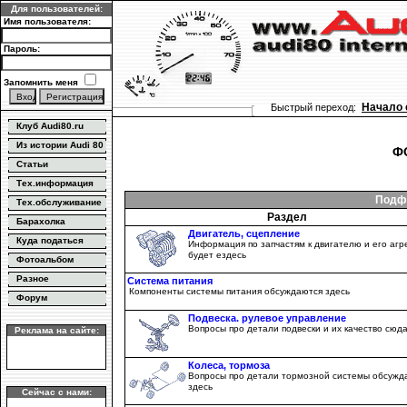
Для пользователей:
Имя пользователя:
Пароль:
Запомнить меня
Начало 
Быстрый переход:
Клуб Audi80.ru
Из истории Audi 80
Ф
Статьи
Тех.информация
Подфо
Тех.обслуживание
Раздел
Барахолка
Двигатель, сцепление
Куда податься
Информация по запчастям к двигателю и его агр
будет ездесь
Фотоальбом
Разное
Система питания
Компоненты системы питания обсуждаются здесь
Форум
Подвеска. рулевое управление
Вопросы про детали подвески и их качество сюд
Реклама на сайте:
Колеса, тормоза
Вопросы про детали тормозной системы обсужд
здесь
Сейчас с нами: