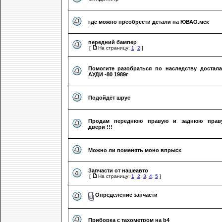
где можно преобрести детали на ЮВАО.мск
передний бампер
[
На страницу:
1
,
2
]
Помогите разобраться по наследству достала
АУДИ -80 1989г
Подойдёт шрус
Продам переднюю правую и заднюю прав
двери !!!
Можно ли поменять моно впрыск
Запчасти от нашеавто
[
На страницу:
1
,
2
,
3
,
4
,
5
]
Определение запчасти
Приборка с тахометром на b4