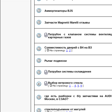
Аммортизаторы BJS
Запчасти Magnetti Marelli отзывы
Патрубок с клапаном системы вентиляц
картерных газов
Совместимость дверей с B4 на B3
[
На страницу:
1
,
2
]
Рычаг подвески
Патрубки системы охлаждения
Выбор ветрового стекла
[
На страницу:
1
...
4
,
5
,
6
]
где есть разборки с б/у запчастями на AUDI
Москве, в СЗАО?
стеклоподъемник от жигулей