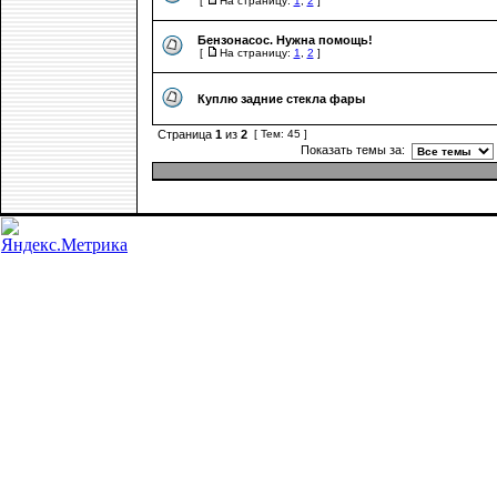
[
На страницу:
1
,
2
]
Бензонасос. Нужна помощь!
[
На страницу:
1
,
2
]
Куплю задние стекла фары
Страница
1
из
2
[ Тем: 45 ]
Показать темы за: