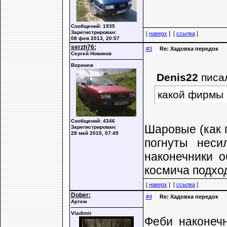
Сообщений: 1935
Зарегистрирован:
[
наверх
] [
ссылка
]
08 фев 2013, 20:57
serzh76:
#3
Re: Хадовка передок
Сергей Новиков
Воронеж
Denis22
писа
какой фирмы 
Сообщений: 4346
Шаровые (как п
Зарегистрирован:
28 май 2010, 07:49
погнуты неси
наконечники о
космича подход
[
наверх
] [
ссылка
]
Dober:
#4
Re: Хадовка передок
Артем
Vladimir
Феби наконеч