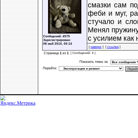
смазки сам по
феби и муг, р
стучало и сло
Менял пружину
с усилием как 
Сообщений: 4575
Зарегистрирован:
08 май 2010, 00:14
[
наверх
] [
ссылка
]
Страница
1
из
1
[ Сообщений: 4 ]
Показать темы за:
Перейти: