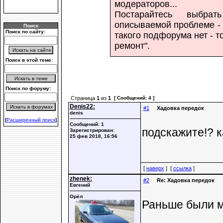
модераторов...
Постарайтесь выбрат
описываемой проблеме - 
Поиск
Поиск по сайту:
такого подфорума нет - т
ремонт".
Поиск в этой теме:
Поиск по форуму:
Страница
1
из
1
[ Сообщений: 4 ]
Denis22:
#1
Хадовка передок
denis
[
Расширенный поиск
]
Сообщений: 1
подскажите!? 
Зарегистрирован:
25 фев 2018, 16:56
[
наверх
] [
ссылка
]
zhenek:
#2
Re: Хадовка передок
Евгений
Орёл
Раньше были м