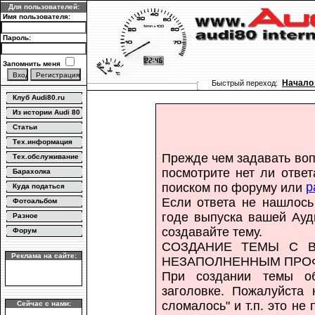
Для пользователей:
Имя пользователя:
Пароль:
Запомнить меня
Начало
Быстрый переход:
Клуб Audi80.ru
Из истории Audi 80
Статьи
Тех.информация
Прежде чем задавать воп
Тех.обслуживание
посмотрите нет ли отве
Барахолка
р
поиском по форуму или
Куда податься
Если ответа не нашлось
Фотоальбом
годе выпуска вашей Ауди
Разное
создавайте тему.
Форум
СОЗДАНИЕ ТЕМЫ С В
Реклама на сайте:
НЕЗАПОЛНЕННЫМ ПРОФИ
При создании темы об
заголовке. Пожалуйста 
сломалось" и т.п. это не
Сейчас с нами: