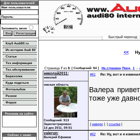
Для пользователей:
Имя пользователя:
Пароль:
Запомнить меня
Быстрый переход:
Клуб Audi80.ru
Из истории Audi 80
<<
Ну, 
Статьи
Тех.информация
Страница
7
из
9
[ Сообщений: 84 ]
На страницу
Пред.
1
...
Тех.обслуживание
николай2011:
#61
Re: Ну, вот и я измени
Барахолка
николай
Куда податься
омская область
Валера привет
Фотоальбом
тоже уже давн
Разное
Форум
Реклама на сайте:
Сообщений: 913
Зарегистрирован:
[
наверх
] [
ссылка
]
14 дек 2011, 09:51
valerun:
#62
Re: Ну, вот и я измени
Сейчас с нами:
Валерий Ефимов