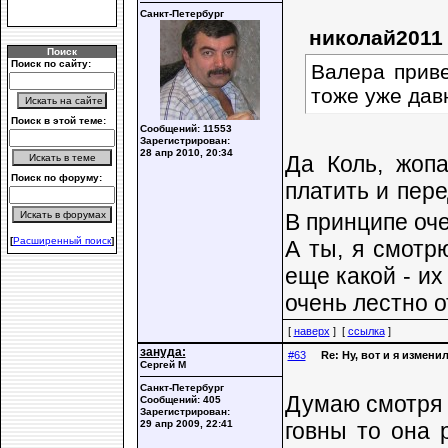
Санкт-Петербург
николай2011
Поиск
Поиск по сайту:
Валера приве
тоже уже дав
Поиск в этой теме:
Сообщений: 11553
Зарегистрирован:
28 апр 2010, 20:34
Да Коль, жопа
Поиск по форуму:
платить и пере
В принципе оче
[
Расширенный поиск
]
А ты, я смотр
еще какой - и
очень лестно о
[
наверх
] [
ссылка
]
зануда:
#63
Re: Ну, вот и я измени
Сергей М
Санкт-Петербург
Думаю смотря д
Сообщений: 405
Зарегистрирован:
29 апр 2009, 22:41
говны то она 