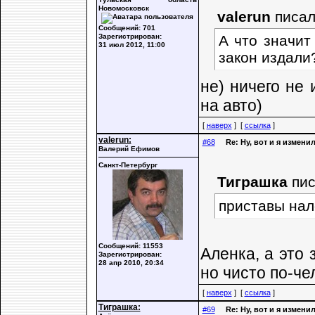
Новомосковск
valerun
писал
Сообщений: 701
Зарегистрирован:
А что значит
31 июл 2012, 11:00
закон издали
не) ничего не
на авто)
[
наверх
] [
ссылка
]
valerun:
#68
Re: Ну, вот и я измени
Валерий Ефимов
Санкт-Петербург
Тиграшка
пис
приставы нал
Сообщений: 11553
Аленка, а это 
Зарегистрирован:
28 апр 2010, 20:34
но чисто по-че
[
наверх
] [
ссылка
]
Тиграшка:
#69
Re: Ну, вот и я измени