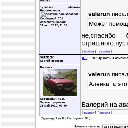
Алёнка
Тульская область
Новомосковск
valerun
писал
Сообщений: 701
Зарегистрирован:
Может помощ
31 июл 2012, 11:00
не,спасибо 
страшного,пус
[
наверх
] [
ссылка
]
serzh76:
#70
Re: Ну, вот и я измени
Сергей Новиков
Воронеж
valerun
писал
Аленка, а это
Сообщений: 4346
Зарегистрирован:
Валерий на ават
28 май 2010, 07:49
[
наверх
] [
ссылка
]
Страница
7
из
9
[ Сообщений: 84 ]
Показать темы за: