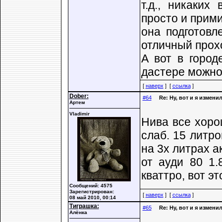
т.д., никаких
просто и прим
она подготовл
отличный прох
А вот в город
дастере можно
[
наверх
] [
ссылка
]
Dober:
#64
Re: Ну, вот и я измени
Артем
Vladimir
Нива все хоро
слаб. 15 литро
на 3х литрах а
от ауди 80 1
кваттро, вот э
Сообщений: 4575
Зарегистрирован:
[
наверх
] [
ссылка
]
08 май 2010, 00:14
Тиграшка:
#65
Re: Ну, вот и я измени
Алёнка