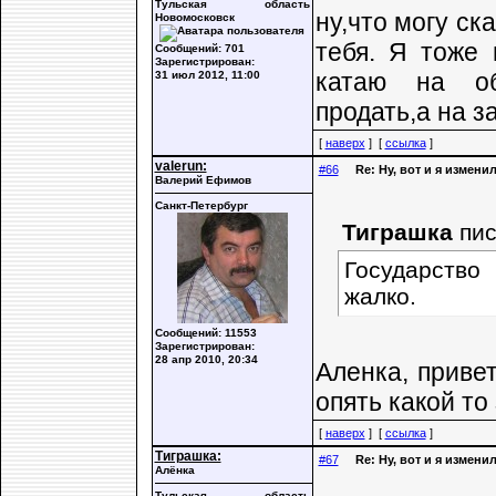
Тульская область
ну,что могу ск
Новомосковск
тебя. Я тоже 
Сообщений: 701
Зарегистрирован:
катаю на об
31 июл 2012, 11:00
продать,а на з
[
наверх
] [
ссылка
]
valerun:
#66
Re: Ну, вот и я измени
Валерий Ефимов
Санкт-Петербург
Тиграшка
пис
Государство
жалко.
Сообщений: 11553
Зарегистрирован:
28 апр 2010, 20:34
Аленка, привет
опять какой то
[
наверх
] [
ссылка
]
Тиграшка:
#67
Re: Ну, вот и я измени
Алёнка
Тульская область