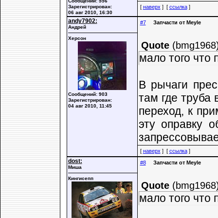
Сообщений: 556
Зарегистрирован:
[
наверх
] [
ссылка
]
06 авг 2010, 16:30
andy7902:
#7
Запчасти от Meyle
Андрей
Херсон
Quote
(
bmg1968
мало того что
В рычаги прес
Сообщений: 903
там где труба 
Зарегистрирован:
04 авг 2010, 11:45
переход, к пр
эту оправку о
запрессовывает
[
наверх
] [
ссылка
]
dost:
#8
Запчасти от Meyle
Миша
Кингисепп
Quote
(
bmg1968
мало того что 