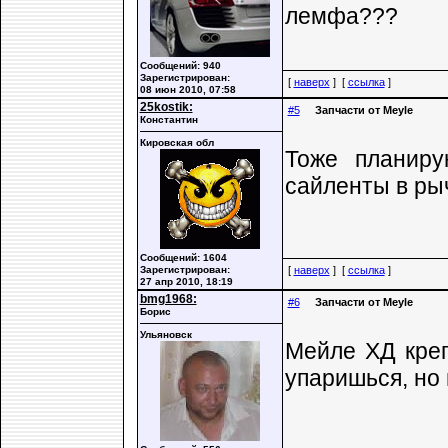
лемфа???
Сообщений: 940
Зарегистрирован:
[
наверх
] [
ссылка
]
08 июн 2010, 07:58
25kostik:
#5
Запчасти от Meyle
Константин
Кировская обл
Тоже планиру
сайленты в рыч
Сообщений: 1604
Зарегистрирован:
[
наверх
] [
ссылка
]
27 апр 2010, 18:19
bmg1968:
#6
Запчасти от Meyle
Борис
Ульяновск
Мейле ХД креп
упаришься, но 