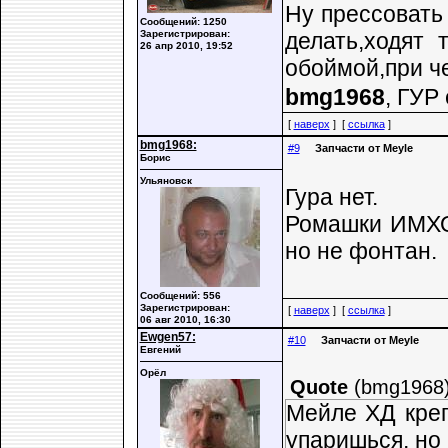
Ну прессовать 
Сообщений: 1250
Зарегистрирован:
делать,ходят
26 апр 2010, 19:52
обоймой,при ч
bmg1968
, ГУР
[
наверх
] [
ссылка
]
bmg1968:
#9
Запчасти от Meyle
Борис
Ульяновск
Гура нет.
Ромашки ИМХО 
но не фонтан.
Сообщений: 556
Зарегистрирован:
[
наверх
] [
ссылка
]
06 авг 2010, 16:30
Ewgen57:
#10
Запчасти от Meyle
Евгений
Орёл
Quote
(
bmg1968
Мейле ХД креп
упаришься, но 