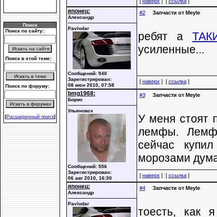
[
наверх
] [
ссылка
]
японец:
#2
Запчасти от Meyle
Александр
Поиск
Pavlodar
Поиск по сайту:
ребят а
ТА
усиленные...
Поиск в этой теме:
Сообщений: 940
Зарегистрирован:
[
наверх
] [
ссылка
]
08 июн 2010, 07:58
Поиск по форуму:
bmg1968:
#3
Запчасти от Meyle
Борис
Ульяновск
У меня стоят 
[
Расширенный поиск
]
лемфы. Лемфа
сейчас купил
морозами дума
Сообщений: 556
Зарегистрирован:
[
наверх
] [
ссылка
]
06 авг 2010, 16:30
японец:
#4
Запчасти от Meyle
Александр
Pavlodar
тоесть, как 