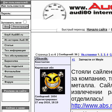
Для пользователей:
Имя пользователя:
Пароль:
Запомнить меня
Начало сайта
Быстрый переход:
/
Клуб Audi80.ru
Из истории Audi 80
Статьи
Тех.информация
Страница
1
из
4
[ Сообщений: 36 ]
На страницу
1
,
2
,
3
,
4
С
Тех.обслуживание
25kostik:
#1
Запчасти от Meyle
Барахолка
Константин
Куда податься
Кировская обл
Стояли сайлен
Фотоальбом
за компанию, т
Разное
Форум
металла. Са
извлечении 
Реклама на сайте:
Сообщений: 1604
отделилась!
Зарегистрирован:
27 апр 2010, 18:19
http://www.abs
Сейчас с нами: