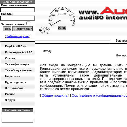
Для пользователей:
Имя пользователя:
Пароль:
Запомнить меня
[
Забыли пароль
]
Быстрый
Клуб Audi80.ru
Вход
Из истории Audi 80
Для пр
Статьи
Тех.информация
Для входа на конференцию вы должны быть за
Регистрация занимает всего несколько минут, но 
Тех.обслуживание
более широкие возможности. Администратором к
быть установлены также дополнительные 
Барахолка
зарегистрированных пользователей. Прежде чем за
вам следует ознакомиться с правилами и политик
Куда податься
конференции. Помните, что ваше присутствие на 
Фотоальбом
согласие со
всеми
правилами.
Разное
[
Общие правила
] [
Соглашение о конфиденциально
Форум
Реклама на сайте: