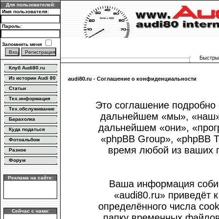
Для пользователей:
Имя пользователя:
Пароль:
Запомнить меня
Быстрый
Клуб Audi80.ru
Из истории Audi 80
audi80.ru - Соглашение о конфиденциальности
Статьи
Тех.информация
Это соглашение подробно о
Тех.обслуживание
дальнейшем «мы», «наш», «
Барахолка
дальнейшем «они», «прог
Куда податься
«phpBB Group», «phpBB 
Фотоальбом
время любой из ваших 
Разное
Форум
Реклама на сайте:
Ваша информация собир
«audi80.ru» приведёт
определённого числа coo
Сейчас с нами:
папку временных файлов