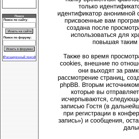
только идентификато
идентификатор анонимной с
Поиск
присвоенные вам програм
Поиск по сайту:
создана после просмотра
использоваться для хр
Поиск по форуму:
повышая таким 
Также во время просмотр
[
Расширенный поиск
]
cookies, внешние по отно
они выходят за рамк
рассмотрение страниц, со
phpBB. Вторым источнико
которые вы отправляет
исчерпываются, следующи
записью Гостя (в дальней
при регистрации в конфе
запись») и сообщения, ост
даль