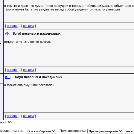
в том-то и дело что думал то он на суде и в тюрьме. тобишь визуально объекта он 
такого может быть. но увидев ее перед собой увидел что глаза то у нее два
[
наверх
] [
ссылка
]
#9
Клуб веселых и находчивых
нет,нет и нет.это нечто другое.
[
наверх
] [
ссылка
]
#10
Клуб веселых и находчивых
а может она ему шиш показала?
[
наверх
] [
ссылка
]
ний: 65 ]
казать темы за:
Поле сортировки