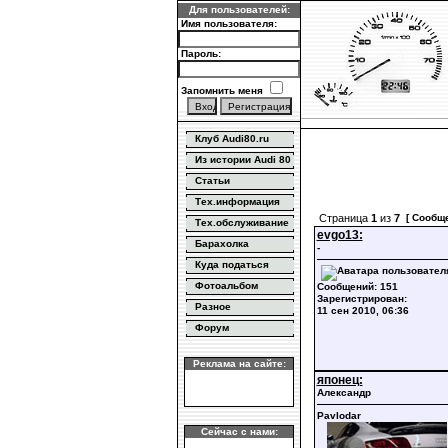
Для пользователей:
Имя пользователя:
Пароль:
Запомнить меня
Клуб Audi80.ru
Из истории Audi 80
Статьи
Тех.информация
Страница
1
из
7
[ Сообщ
Тех.обслуживание
evgo13:
Барахолка
-
Куда податься
Фотоальбом
Сообщений: 151
Зарегистрирован:
Разное
11 сен 2010, 06:36
Форум
Реклама на сайте:
японец:
Александр
Pavlodar
Сейчас с нами: