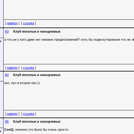
[
наверх
] [
ссылка
]
#3
Клуб веселых и находчивых
а что,ни у кого даже нет никаких предположений? хоть бы подискутировали что ли.
[
наверх
] [
ссылка
]
#4
Клуб веселых и находчивых
око, пуп и второе око ))
[
наверх
] [
ссылка
]
#5
Клуб веселых и находчивых
ConQ
, нееееет,это было бы очень просто.