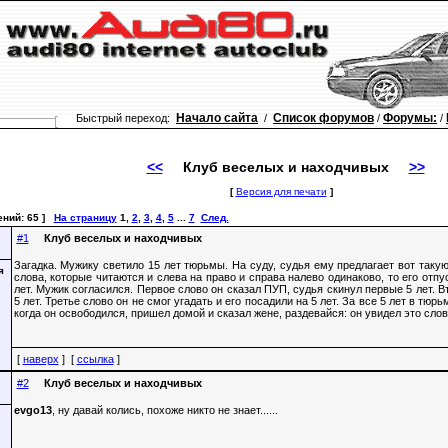
Начало сайта
Список форумов
Форумы:
Быстрый переход:
/
/
/
<<
Клуб веселых и находчивых
>>
[
Версия для печати
]
ений: 65 ]
На страницу
1
,
2
,
3
,
4
,
5
...
7
След.
#1
Клуб веселых и находчивых
Загадка. Мужику светило 15 лет тюрьмы. На суду, судья ему предлагает вот такую
слова, которые читаются и слева на право и справа налево одинаково, то его отпу
лет. Мужик согласился. Первое слово он сказал ПУП, судья скинул первые 5 лет. 
5 лет. Третье слово он не смог угадать и его посадили на 5 лет. За все 5 лет в тюрь
когда он освободился, пришел домой и сказал жене, раздевайся: он увидел это слово
[
наверх
] [
ссылка
]
#2
Клуб веселых и находчивых
evgo13
, ну давай колись, похоже никто не знает......