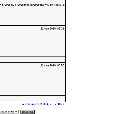
не видел. ну сидел перечислял что там на ней еще
21 сен 2010, 06:31
21 сен 2010, 06:53
На страницу
1
,
2
,
3
,
4
,
5
...
7
След.