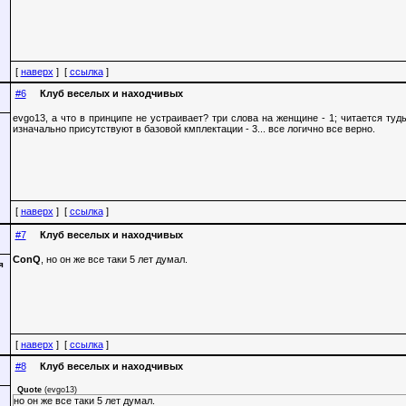
[
наверх
] [
ссылка
]
#6
Клуб веселых и находчивых
evgo13, а что в принципе не устраивает? три слова на женщине - 1; читается туд
изначально присутствуют в базовой кмплектации - 3... все логично все верно.
[
наверх
] [
ссылка
]
#7
Клуб веселых и находчивых
ConQ
, но он же все таки 5 лет думал.
[
наверх
] [
ссылка
]
#8
Клуб веселых и находчивых
Quote
(
evgo13
)
но он же все таки 5 лет думал.