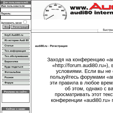
Для пользователей:
Имя пользователя:
Пароль:
Запомнить меня
Быстрый
Клуб Audi80.ru
Из истории Audi 80
Статьи
audi80.ru - Регистрация
Тех.информация
Тех.обслуживание
Заходя на конференцию «au
Барахолка
«http://forum.audi80.ru»
Куда податься
условиями. Если вы не 
Фотоальбом
пользуйтесь форумами «au
Разное
эти правила в любое врем
Форум
об этом, однако с 
Реклама на сайте:
просматривать этот текс
конференции «audi80.ru»
Сейчас с нами: