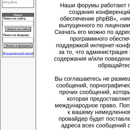
Bing [Bot]
Наши форумы работают п
создания конференци
Поиск
обеспечение phpBB», «ww
Поиск по сайту:
выпущенного по лицензии
Скачать его можно по адре
Поиск по форуму:
программного обеспеч
поддержкой интернет-конф
за то, что администрация
[
Расширенный поиск
]
содержания и/или поведени
обращайтес
Вы соглашаетесь не размещ
сообщений, порнографичес
прочих сообщений, котор
которая предоставляет
международное право. Поп
к вашему немедленном
провайдер будет поставле
адреса всех сообщений 