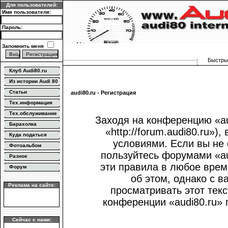
Для пользователей:
Имя пользователя:
Пароль:
Запомнить меня
Быстрый
Клуб Audi80.ru
Из истории Audi 80
Статьи
audi80.ru - Регистрация
Тех.информация
Тех.обслуживание
Заходя на конференцию «au
Барахолка
«http://forum.audi80.ru»
Куда податься
условиями. Если вы не 
Фотоальбом
пользуйтесь форумами «au
Разное
эти правила в любое врем
Форум
об этом, однако с 
Реклама на сайте:
просматривать этот текс
конференции «audi80.ru»
Сейчас с нами: